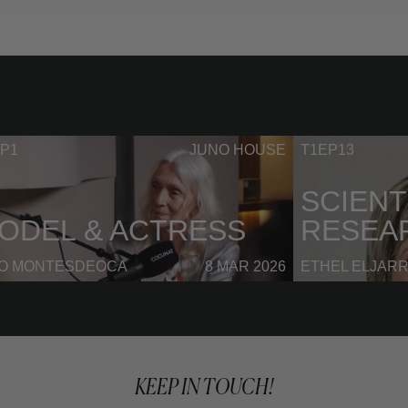
P1
JUNO HOUSE
T1EP13
SCIENT
ODEL & ACTRESS
RESEA
NO MONTESDEOCA
8 MAR 2026
ETHEL ELJAR
KEEP IN TOUCH!