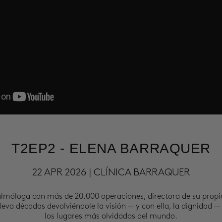
T2EP2 - ELENA BARRAQUER
22 APR 2026 | CLÍNICA BARRAQUER
almóloga con más de 20.000 operaciones, directora de su propi
leva décadas devolviéndole la visión — y con ella, la dignidad —
los lugares más olvidados del mundo.