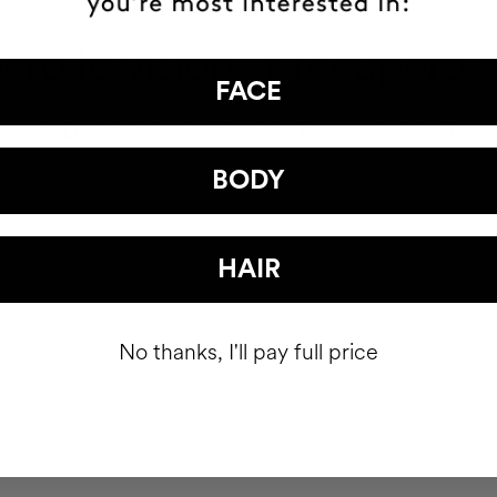
ró la visión. Y recuperó 
FACE
ELENA BARRAQUER | OPHTHALMOLOGIST
BODY
HAIR
No thanks, I'll pay full price