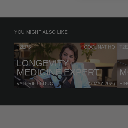
YOU MIGHT ALSO LIKE
T2EP3
COCUNAT HQ
T2E
LONGEVITY
MEDICINE EXPERT
M
VALÉRIE LEDUC
27 MAY 2026
PI