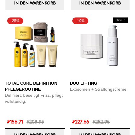
IN DEN WARENKORB
IN DEN WARENKORB
-25%
-10%
New In
TOTAL CURL DEFINITION
DUO LIFTING
PFLEGEROUTINE
Exosomen + Straffungscreme
Definiert, beseitigt Frizz, pflegt
vollständig.
₣156.71
₣208.95
₣227.66
₣252.95