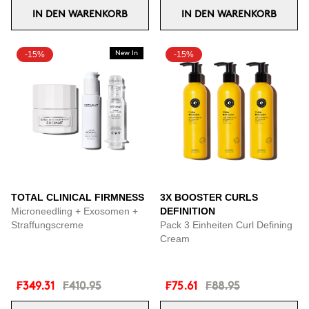
IN DEN WARENKORB
IN DEN WARENKORB
-15%
New In
-15%
TOTAL CLINICAL FIRMNESS
3X BOOSTER CURLS
Microneedling + Exosomen +
DEFINITION
Straffungscreme
Pack 3 Einheiten Curl Defining
Cream
₣349.31
₣410.95
₣75.61
₣88.95