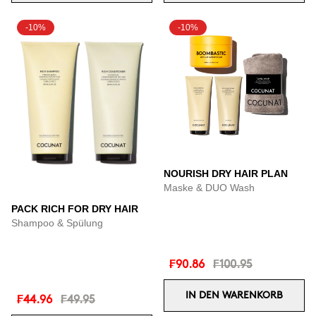
-10%
-10%
NOURISH DRY HAIR PLAN
Maske & DUO Wash
PACK RICH FOR DRY HAIR
Shampoo & Spülung
₣90.86
₣100.95
IN DEN WARENKORB
₣44.96
₣49.95