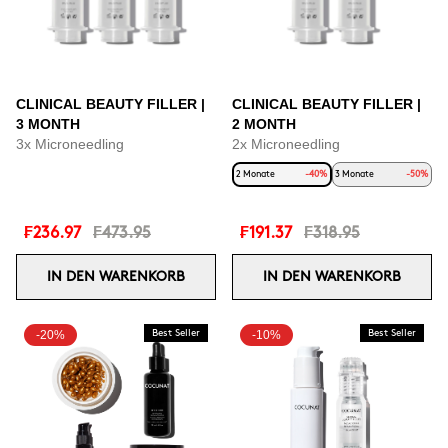
CLINICAL BEAUTY FILLER |
CLINICAL BEAUTY FILLER |
3 MONTH
2 MONTH
3x Microneedling
2x Microneedling
2 Monate
-40%
3 Monate
-50%
₣236.97
₣473.95
₣191.37
₣318.95
IN DEN WARENKORB
IN DEN WARENKORB
-20%
Best Seller
-10%
Best Seller