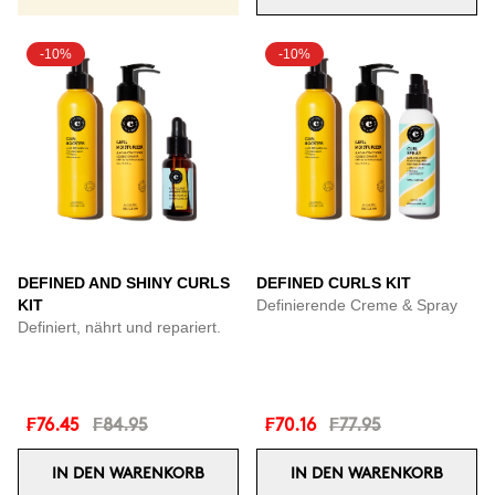
-10%
-10%
DEFINED AND SHINY CURLS
DEFINED CURLS KIT
KIT
Definierende Creme & Spray
Definiert, nährt und repariert.
₣76.45
₣84.95
₣70.16
₣77.95
IN DEN WARENKORB
IN DEN WARENKORB