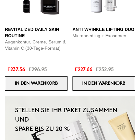
REVITALIZED DAILY SKIN
ANTI-WRINKLE LIFTING DUO
ROUTINE
Microneedling + Exosomen
Augenkontur, Creme, Serum &
Vitamin C (30-Tage-Format)
₣237.56
₣296.95
₣227.66
₣252.95
IN DEN WARENKORB
IN DEN WARENKORB
STELLEN SIE IHR PAKET ZUSAMMEN
UND
SPARE BIS ZU 20 %