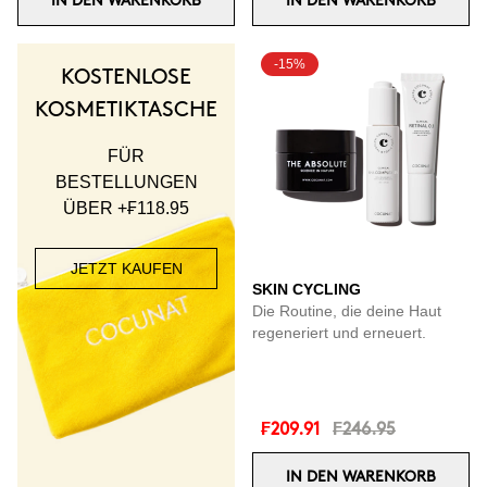
IN DEN WARENKORB
IN DEN WARENKORB
-15%
KOSTENLOSE
KOSMETIKTASCHE
FÜR
BESTELLUNGEN
ÜBER +₣118.95
JETZT KAUFEN
SKIN CYCLING
Die Routine, die deine Haut
regeneriert und erneuert.
₣209.91
₣246.95
IN DEN WARENKORB