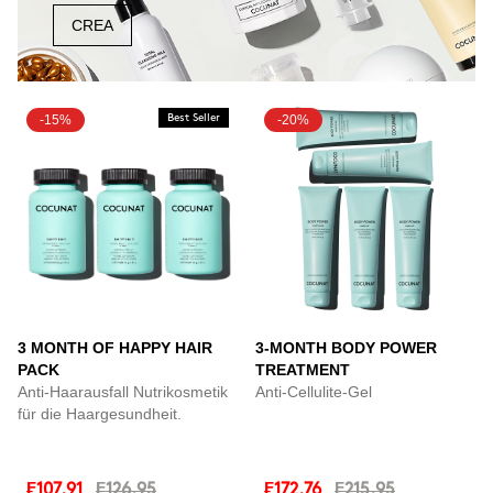
CREA
-15%
Best Seller
-20%
3 MONTH OF HAPPY HAIR
3-MONTH BODY POWER
PACK
TREATMENT
Anti-Haarausfall Nutrikosmetik
Anti-Cellulite-Gel
für die Haargesundheit.
₣107.91
₣126.95
₣172.76
₣215.95