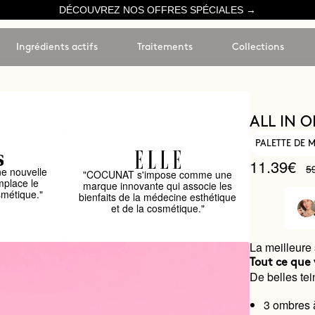
DÉCOUVREZ NOS OFFRES SPÉCIALES →
Ingrédients actifs
Traitements
Collections
ALL IN 
PALETTE DE 
11.39€
5
e nouvelle
"COCUNAT s'impose comme une
mplace le
marque innovante qui associe les
smétique."
bienfaits de la médecine esthétique
et de la cosmétique."
La meilleure 
Tout ce que 
De belles tein
3 ombres 