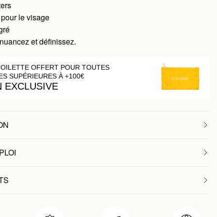
ters
 pour le visage
égré
 nuancez et définissez.
TOILETTE OFFERT POUR TOUTES
S SUPÉRIEURES À +100€
N EXCLUSIVE
ON
PLOI
TS