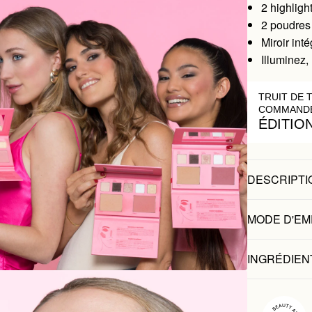
2 highligh
2 poudres
Miroir int
Illuminez,
TRUIT DE 
COMMANDE
ÉDITIO
DESCRIPTI
MODE D'EM
INGRÉDIEN