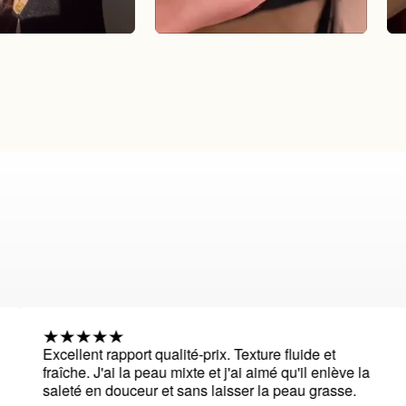
Excellent rapport qualité-prix. Texture fluide et
J'ai
fraîche. J'ai la peau mixte et j'ai aimé qu'il enlève la
essa
saleté en douceur et sans laisser la peau grasse.
prod