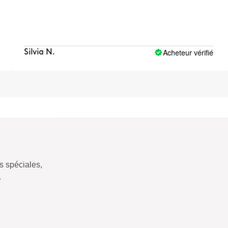
peau
Acheteur vérifié
Silvia N.
Ale
 spéciales,
.