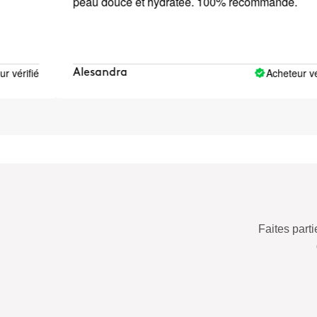
peau douce et hydratée. 100% recommandé.
é
Acheteur vérifié
Alesandra
Faites par