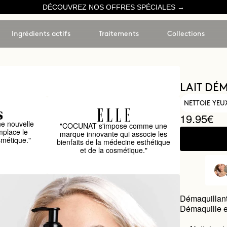
DÉCOUVREZ NOS OFFRES SPÉCIALES →
Ingrédients actifs
Traitements
Collections
LAIT DÉ
NETTOIE YEU
19.95€
e nouvelle
"COCUNAT s'impose comme une
mplace le
marque innovante qui associe les
smétique."
bienfaits de la médecine esthétique
et de la cosmétique."
Démaquillant 
Démaquille et