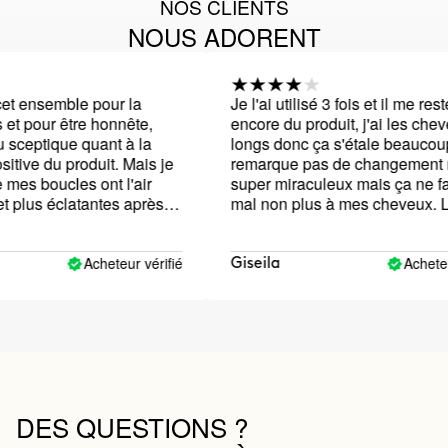
NOS CLIENTS
NOUS ADORENT
 ensemble pour la
Je l'ai utilisé 3 fois et il me reste
t pour être honnête,
encore du produit, j'ai les cheveux
sceptique quant à la
longs donc ça s'étale beaucoup. 
ve du produit. Mais je
remarque pas de changement rad
es boucles ont l'air
super miraculeux mais ça ne fait 
plus éclatantes après la
mal non plus à mes cheveux. L'o
ation. A voir comment
est assez agréable, ça me rappell
 quelques utilisations !
pâte à modeler.
Acheteur vérifié
Acheteur v
Giseila
DES QUESTIONS ?