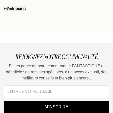
Puis-je continuer à utiliser SAVIOR après la routine
Voir toutes
sur 4 semaines recommandée ?
Est-il adapté à la Méthode Curly ?
Puis-je utiliser les produits séparément ?
REJOIGNEZ NOTRE COMMUNAUTÉ
Faites partie de notre communauté FANTASTIQUE et
Est-il adapté aux traitements à la kératine ou au
bénéficiez de remises spéciales, d'un accès exclusif, des
lissage japonais ?
meilleurs conseils et bien plus encore...
M'INSCRIRE