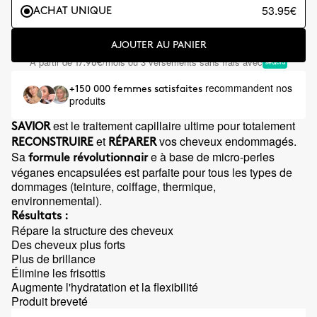
53.95€
ACHAT UNIQUE
AJOUTER AU PANIER
À partir de
/mois ou 3 versements sans frais avec
17.98€
recommandent nos
+150 000 femmes satisfaites
produits
est le traitement capillaire ultime pour totalement
SAVIOR
et
vos cheveux endommagés.
RECONSTRUIRE
RÉPARER
Sa
e à base de micro-perles
formule révolutionnair
véganes encapsulées est parfaite pour tous les types de
dommages (teinture, coiffage, thermique,
environnemental).
Résultats :
Répare la structure des cheveux
Des cheveux plus forts
Plus de brillance
Élimine les frisottis
Augmente l'hydratation et la flexibilité
Produit breveté