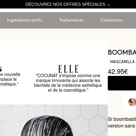
DÉCOUVREZ NOS OFFRES SPÉCIALES →
Ingrédients actifs
Traitements
Collections
BOOMBAS
MASCARILLA 
42.95€
e nouvelle
"COCUNAT s'impose comme une
mplace le
marque innovante qui associe les
smétique."
bienfaits de la médecine esthétique
et de la cosmétique."
Si boombasti
version sans 