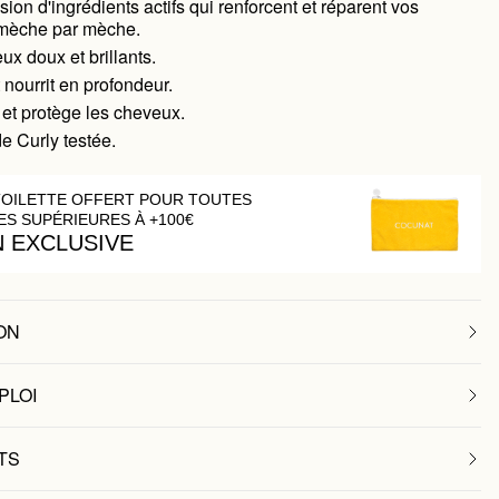
ion d'ingrédients actifs qui renforcent et réparent vos
mèche par mèche.
x doux et brillants.
 nourrit en profondeur.
et protège les cheveux.
e Curly testée.
TOILETTE OFFERT POUR TOUTES
S SUPÉRIEURES À +100€
N EXCLUSIVE
ON
PLOI
TS