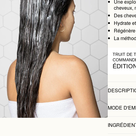
Une explos
cheveux, 
Des cheveu
Hydrate et
Régénère 
La méthod
TRUIT DE 
COMMANDE
ÉDITIO
DESCRIPTI
MODE D'EM
INGRÉDIEN