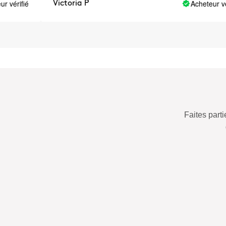
rifié
Acheteur vérifié
Victoria P
Faites par