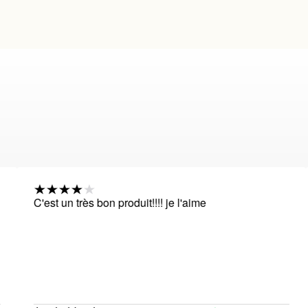
C'est un très bon produit!!!! je l'aime
N
d
q
F