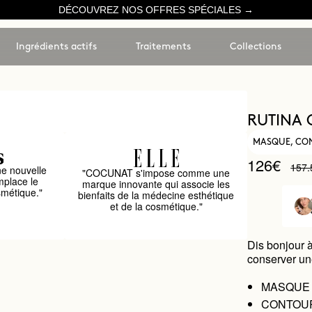
DÉCOUVREZ NOS OFFRES SPÉCIALES →
Ingrédients actifs
Traitements
Collections
RUTINA 
MASQUE, CON
126€
157.
e nouvelle
"COCUNAT s'impose comme une
mplace le
marque innovante qui associe les
smétique."
bienfaits de la médecine esthétique
et de la cosmétique."
Dis bonjour à
conserver un
MASQUE DE
CONTOUR D