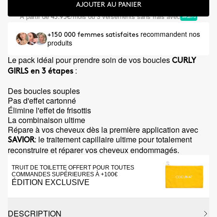
AJOUTER AU PANIER
À partir de
/mois ou 3 versements sans frais avec
43.95€
recommandent nos
+150 000 femmes satisfaites
produits
Le pack idéal pour prendre soin de vos boucles
CURLY
:
GIRLS
en 3 étapes
Des boucles souples
Pas d'effet cartonné
Élimine l'effet de frisottis
La combinaison ultime
Répare à vos cheveux dès la première application avec
: le traitement capillaire ultime pour totalement
SAVIOR
reconstruire et réparer vos cheveux endommagés.
TRUIT DE TOILETTE OFFERT POUR TOUTES
COMMANDES SUPÉRIEURES À +100€
ÉDITION EXCLUSIVE
DESCRIPTION