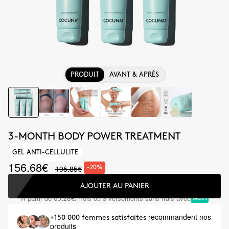
PRODUIT
AVANT & APRÈS
3-MONTH BODY POWER TREATMENT
GEL ANTI-CELLULITE
156.68€
195.85€
-20%
AJOUTER AU PANIER
À partir de
/mois ou 3 versements sans frais avec
65.28€
recommandent nos
+150 000 femmes satisfaites
produits