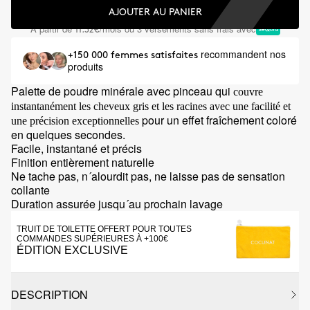
AJOUTER AU PANIER
À partir de
/mois ou 3 versements sans frais avec
11.32€
recommandent nos
+150 000 femmes satisfaites
produits
Palette de poudre minérale avec pinceau qui
couvre
instantanément les cheveux gris et les racines avec une facilité et
pour un effet fraîchement coloré
une précision exceptionnelles
en quelques secondes.
Facile, instantané et précis
Finition entièrement naturelle
Ne tache pas, n´alourdit pas, ne laisse pas de sensation
collante
Duration assurée jusqu´au prochain lavage
TRUIT DE TOILETTE OFFERT POUR TOUTES
COMMANDES SUPÉRIEURES À +100€
ÉDITION EXCLUSIVE
DESCRIPTION