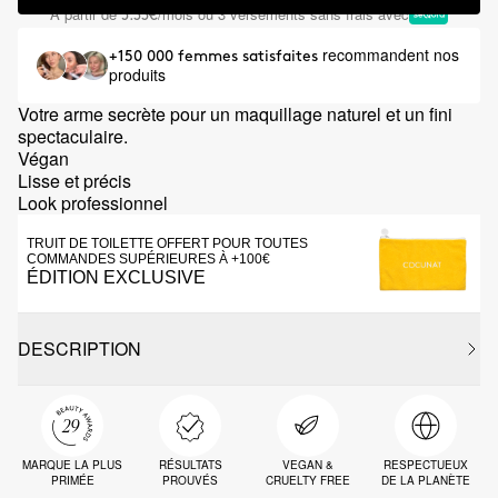
À partir de
/mois ou 3 versements sans frais avec
5.33€
recommandent nos
+150 000 femmes satisfaites
produits
Votre arme secrète pour un maquillage naturel et un fini
spectaculaire.
Végan
Lisse et précis
Look professionnel
TRUIT DE TOILETTE OFFERT POUR TOUTES
COMMANDES SUPÉRIEURES À +100€
ÉDITION EXCLUSIVE
DESCRIPTION
MARQUE LA PLUS
RÉSULTATS
VEGAN &
RESPECTUEUX
PRIMÉE
PROUVÉS
CRUELTY FREE
DE LA PLANÈTE