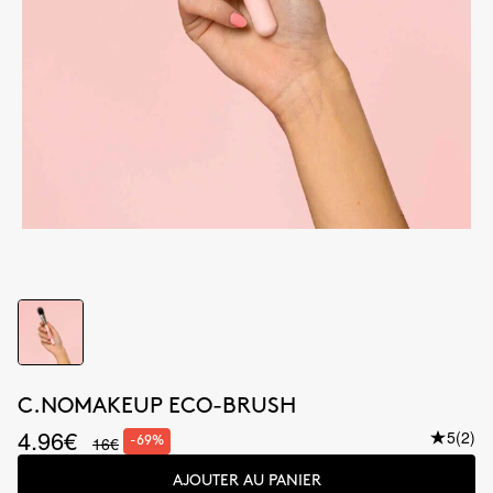
C.NOMAKEUP ECO-BRUSH
4.96€
5
(2)
16€
-69%
AJOUTER AU PANIER