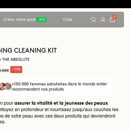
0
Créez votre pack
Club
-20%
ING CLEANING KIT
+ THE ABSOLUTE
8.90€
-10%
dans le monde entier
+150 000 femmes satisfaites
recommandent nos produits
m pour
assurer la vitalité et la jeunesse des peaux
ettoyez en profondeur et nourrissez jusqu'aux couches les
es de votre peau avec ces deux produits qui deviendront
es.