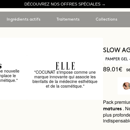
DÉCOUVREZ NOS OFFRES SPÉCIALES →
Ingrédients actifs
Traitements
Collections
SLOW AG
PAMPER GEL 
89.01€
9
e nouvelle
"COCUNAT s'impose comme une
mplace le
marque innovante qui associe les
smétique."
bienfaits de la médecine esthétique
et de la cosmétique."
Pack premiu
. N
matures
plus profond
indispensabl