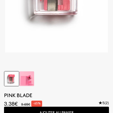
PINK BLADE
3.38€
5
(2)
9.65€
-65%
AJOUTER AU PANIER