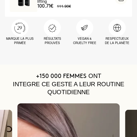
lifting
111.90€
100.71€
MARQUE LA PLUS
RÉSULTATS
VEGAN &
RESPECTUEUX
PRIMÉE
PROUVÉS
CRUELTY FREE
DE LA PLANÈTE
ONT
+150 000 FEMMES
INTEGRE CE GESTE A LEUR ROUTINE
QUOTIDIENNE