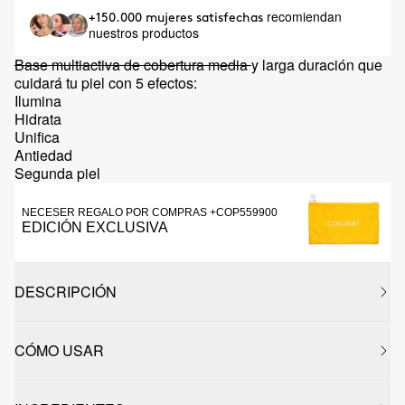
recomiendan
+150.000 mujeres satisfechas
nuestros productos
Base multiactiva de cobertura media
y larga duración que
cuidará tu piel con 5 efectos:
Ilumina
Hidrata
Unifica
Antiedad
Segunda piel
NECESER REGALO POR COMPRAS +COP559900
EDICIÓN EXCLUSIVA
DESCRIPCIÓN
CÓMO USAR