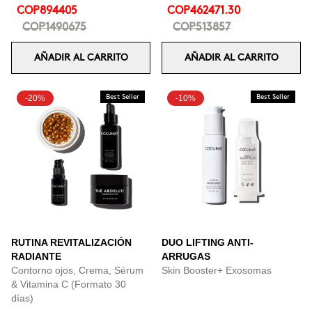
COP894405
COP462471.30
COP1490675
COP513857
AÑADIR AL CARRITO
AÑADIR AL CARRITO
-20%
Best Seller
-10%
Best Seller
RUTINA REVITALIZACIÓN
DUO LIFTING ANTI-
RADIANTE
ARRUGAS
Contorno ojos, Crema, Sérum
Skin Booster+ Exosomas
& Vitamina C (Formato 30
días)