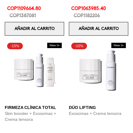
COP1109664.80
COP1063985.40
COP1387081
COP1182206
AÑADIR AL CARRITO
AÑADIR AL CARRITO
-15%
New In
-10%
New In
FIRMEZA CLÍNICA TOTAL
DÚO LIFTING
Skin booster + Exosomas +
Exosomas + Crema tensora
Crema tensora