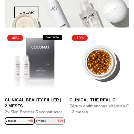
CREAR
-40%
Best Seller
-10%
CLINICAL BEAUTY FILLER |
CLINICAL THE REAL C
2 MESES
Sérum antimanchas Vitamina C
2x Skin Booster Reconstructor
| 2 meses
2 meses
-40%
3 meses
-50%