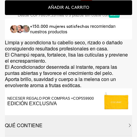
AÑADIR AL CARRITO
Desde
/mes o 3 plazos sin coste con
COP78659.33
recomiendan
+150.000 mujeres satisfechas
nuestros productos
Limpia y acondiciona tu cabello seco, rizado o dañado
consiguiendo resultados profesionales en casa.
El Champú repara, fortalece, lisa las cutículas y previene
el encrespamiento.
El Acondicionador desenreda al instante, repara las
puntas abiertas y favorece el crecimiento del pelo.
Aporta brillo, suavidad y cuerpo a la melena con un
envolvente aroma a frutas exóticas.
NECESER REGALO POR COMPRAS +COP559900
EDICIÓN EXCLUSIVA
QUÉ CONTIENE