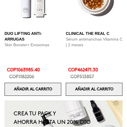
DUO LIFTING ANTI-
CLINICAL THE REAL C
ARRUGAS
Sérum antimanchas Vitamina C
Skin Booster+ Exosomas
| 2 meses
COP1063985.40
COP462471.30
COP1182206
COP513857
AÑADIR AL CARRITO
AÑADIR AL CARRITO
CREA TU PACK Y
AHORRA HASTA UN 20% DTO