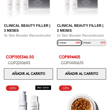
CLINICAL BEAUTY FILLER |
CLINICAL BEAUTY FILLER |
3 MESES
2 MESES
3x Skin Booster Reconstructor
2x Skin Booster Reconstructor
2 meses
-40%
3 meses
-50%
COP1105346.50
COP894405
COP2210693
COP1490675
AÑADIR AL CARRITO
AÑADIR AL CARRITO
-10%
Best Seller
-10%