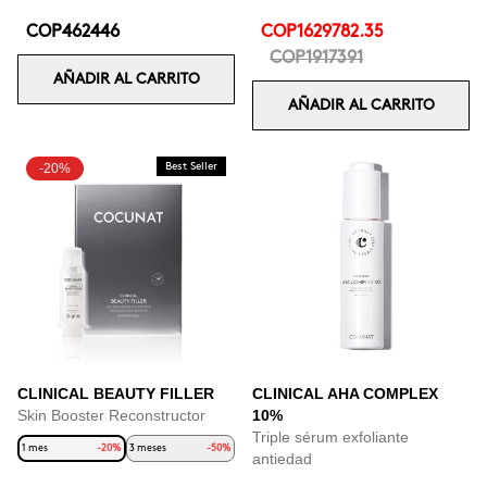
COP462446
COP1629782.35
COP1917391
AÑADIR AL CARRITO
AÑADIR AL CARRITO
-20%
Best Seller
CLINICAL BEAUTY FILLER
CLINICAL AHA COMPLEX
Skin Booster Reconstructor
10%
Triple sérum exfoliante
1 mes
-20%
3 meses
-50%
antiedad