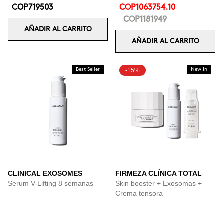
COP719503
COP1063754.10
COP1181949
AÑADIR AL CARRITO
AÑADIR AL CARRITO
Best Seller
-15%
New In
CLINICAL EXOSOMES
FIRMEZA CLÍNICA TOTAL
Serum V-Lifting 8 semanas
Skin booster + Exosomas +
Crema tensora