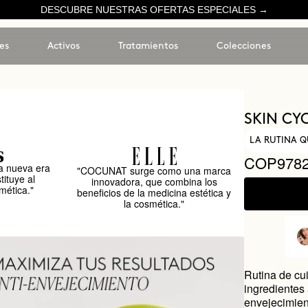
DESCUBRE NUESTRAS OFERTAS ESPECIALES →
es
Activos
Tratamientos
Colecciones
SKIN CY
LA RUTINA Q
COP9782
 nueva era
"COCUNAT surge como una marca
tituye al
innovadora, que combina los
mética."
beneficios de la medicina estética y
la cosmética."
Rutina de cui
ingredientes
envejecimien