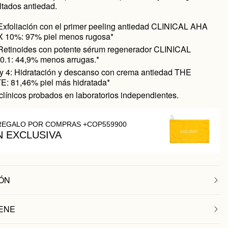
ltados antiedad.
Exfoliación con el primer peeling antiedad CLINICAL AHA
10%: 97% piel menos rugosa*
Retinoides con potente sérum regenerador CLINICAL
.1: 44,9% menos arrugas.*
y 4: Hidratación y descanso con crema antiedad THE
 81,46% piel más hidratada*
clínicos probados en laboratorios independientes.
REGALO POR COMPRAS +COP559900
N EXCLUSIVA
ÓN
ENE