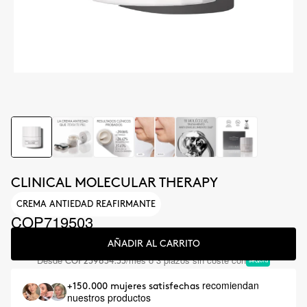
CLINICAL MOLECULAR THERAPY
CREMA ANTIEDAD REAFIRMANTE
COP719503
AÑADIR AL CARRITO
Desde
/mes o 3 plazos sin coste con
COP239834.33
recomiendan
+150.000 mujeres satisfechas
nuestros productos