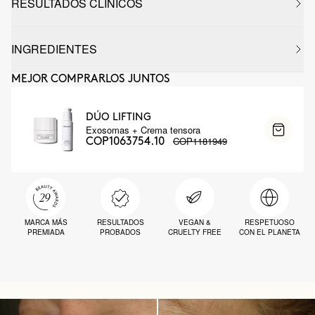
RESULTADOS CLÍNICOS
INGREDIENTES
MEJOR COMPRARLOS JUNTOS
DÚO LIFTING
Exosomas + Crema tensora
COP1181949
COP1063754.10
MARCA MÁS
RESULTADOS
VEGAN &
RESPETUOSO
PREMIADA
PROBADOS
CRUELTY FREE
CON EL PLANETA