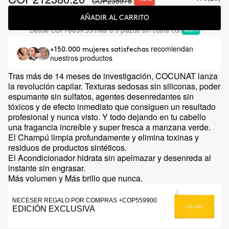
COP235978
AÑADIR AL CARRITO
Desde
/mes o 3 plazos sin coste con
COP78659.33
recomiendan
+150.000 mujeres satisfechas
nuestros productos
Tras más de 14 meses de investigación, COCUNAT lanza
la revolución capilar. Texturas sedosas sin siliconas, poder
espumante sin sulfatos, agentes desenredantes sin
tóxicos y de efecto inmediato que consiguen un resultado
profesional y nunca visto. Y todo dejando en tu cabello
una fragancia increíble y super fresca a manzana verde.
El Champú limpia profundamente y elimina toxinas y
residuos de productos sintéticos.
El Acondicionador hidrata sin apelmazar y desenreda al
instante sin engrasar.
Más volumen y Más brillo que nunca.
NECESER REGALO POR COMPRAS +COP559900
EDICIÓN EXCLUSIVA