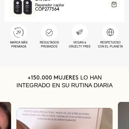
Reparador capilar
COP277364
MARCA MÁS
RESULTADOS
VEGAN &
RESPETUOSO
PREMIADA
PROBADOS
CRUELTY FREE
CON EL PLANETA
LO HAN
+150.000 MUJERES
INTEGRADO EN SU RUTINA DIARIA