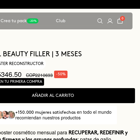
0
Crea tu pack
Club
-20%
 BEAUTY FILLER | 3 MESES
OSTER RECONSTRUCTOR
346.50
COP2210693
-50%
EN TU PRIMERA COMPRA
AÑADIR AL CARRITO
en todo el mundo
+150.000 mujeres satisfechas
recomiendan nuestros productos
ooster cosmético mensual para
RECUPERAR, REDEFINIR y
: patas de gallo,
 firmeza y las arrugas profundas