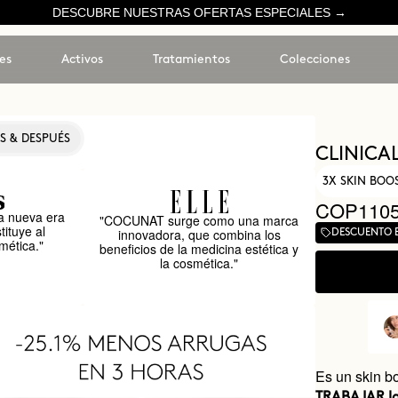
DESCUBRE NUESTRAS OFERTAS ESPECIALES →
es
Activos
Tratamientos
Colecciones
S & DESPUÉS
CLINICAL
3X SKIN BO
COP1105
 nueva era
"COCUNAT surge como una marca
tituye al
innovadora, que combina los
DESCUENTO 
mética."
beneficios de la medicina estética y
la cosmética."
Es un skin b
TRABAJAR la