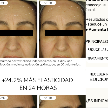
entrecejo, su
facial.
Resultados c
• Reduce un
• Aumenta l
PRINCIPALE
REDUCE LAS
TRATAMIENT
NECESER 
EDICIÓ
¿ES INDICA