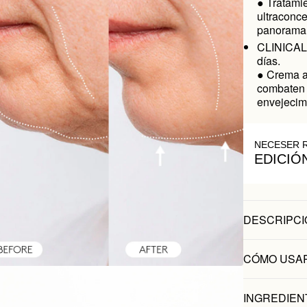
● Tratami
ultraconce
panorama 
CLINICAL
días.
● Crema a
combaten 
envejecimi
NECESER 
EDICIÓ
DESCRIPCI
CÓMO USA
INGREDIEN