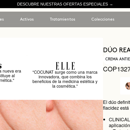
DESCUBRE NUESTRAS OFERTAS ESPECIALES →
es
Activos
Tratamientos
Colecciones
DÚO REA
CREMA ANTI
COP1327
 nueva era
"COCUNAT surge como una marca
tituye al
innovadora, que combina los
mética."
beneficios de la medicina estética y
la cosmética."
El dúo defini
flacidez está
CLINICAL 
aplicación