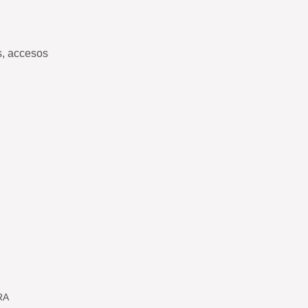
s, accesos
RA