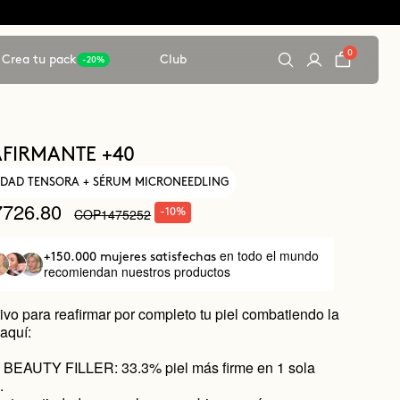
0
Crea tu pack
Club
-20%
FIRMANTE +40
EDAD TENSORA + SÉRUM MICRONEEDLING
726.80
COP1475252
-10%
en todo el mundo
+150.000 mujeres satisfechas
recomiendan nuestros productos
tivo para reafirmar por completo tu piel combatiendo la
 aquí:
BEAUTY FILLER: 33.3% piel más firme en 1 sola
.