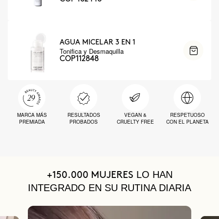
AGUA MICELAR 3 EN 1
Tonifica y Desmaquilla
COP112848
MARCA MÁS
RESULTADOS
VEGAN &
RESPETUOSO
PREMIADA
PROBADOS
CRUELTY FREE
CON EL PLANETA
LO HAN
+150.000 MUJERES
INTEGRADO EN SU RUTINA DIARIA