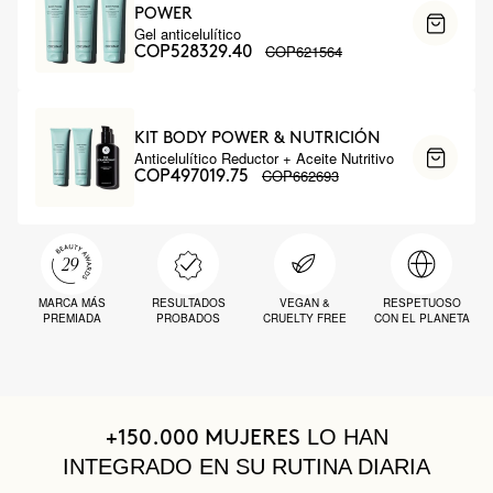
POWER
Gel anticelulítico
COP621564
COP528329.40
KIT BODY POWER & NUTRICIÓN
Anticelulítico Reductor + Aceite Nutritivo
COP662693
COP497019.75
MARCA MÁS
RESULTADOS
VEGAN &
RESPETUOSO
PREMIADA
PROBADOS
CRUELTY FREE
CON EL PLANETA
LO HAN
+150.000 MUJERES
INTEGRADO EN SU RUTINA DIARIA