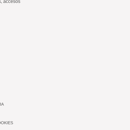
s, accesos
RA
OOKIES