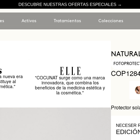
DESCUBRE NUESTRAS OFERTAS ESPECIALES →
es
Activos
Tratamientos
Colecciones
NATURAL
FOTOPROTEC
COP128
 nueva era
"COCUNAT surge como una marca
tituye al
innovadora, que combina los
mética."
beneficios de la medicina estética y
la cosmética."
Protector sol
NECESER 
EDICIÓ