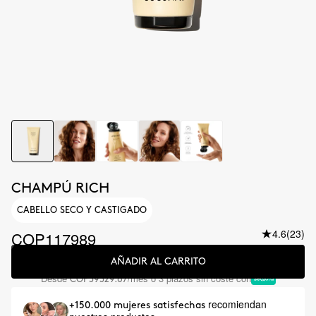
CHAMPÚ RICH
CABELLO SECO Y CASTIGADO
4.6
(23)
COP117989
AÑADIR AL CARRITO
Desde
/mes o 3 plazos sin coste con
COP39329.67
recomiendan
+150.000 mujeres satisfechas