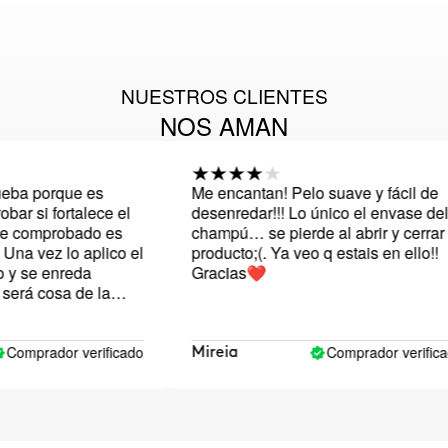
NUESTROS CLIENTES
NOS AMAN
a porque es
Me encantan! Pelo suave y fácil de
 si fortalece el
desenredar!!! Lo único el envase del
 comprobado es
champú… se pierde al abrir y cerrar
a vez lo aplico el
producto;(. Ya veo q estais en ello!!
 se enreda
Gracias❤️
rá cosa de la
e probado el
a el pelo super
pú… Aún tengo
mprador verificado
Comprador verificado
Mireia