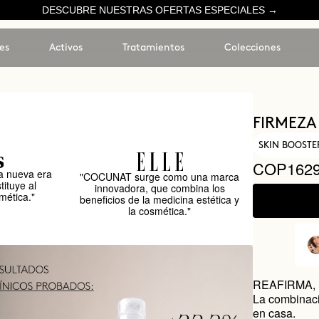
DESCUBRE NUESTRAS OFERTAS ESPECIALES →
es
Activos
Tratamientos
Colecciones
FIRMEZA
SKIN BOOSTE
COP1629
 nueva era
"COCUNAT surge como una marca
tituye al
innovadora, que combina los
mética."
beneficios de la medicina estética y
la cosmética."
REAFIRMA,
La combinació
en casa.