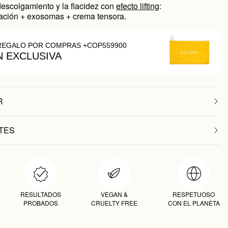
escolgamiento y la flacidez con
efecto lifting
:
ación + exosomas + crema tensora.
REGALO POR COMPRAS +COP559900
N EXCLUSIVA
R
TES
RESULTADOS
VEGAN &
RESPETUOSO
PROBADOS
CRUELTY FREE
CON EL PLANETA