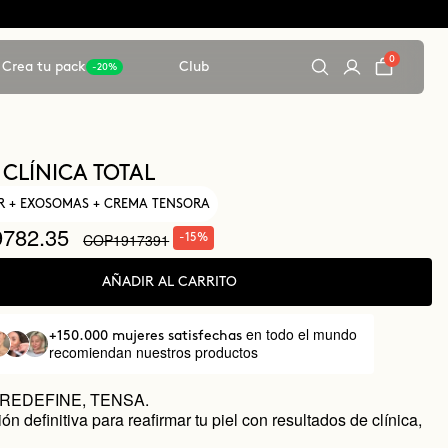
0
Crea tu pack
Club
-20%
 CLÍNICA TOTAL
R + EXOSOMAS + CREMA TENSORA
782.35
COP1917391
-15%
AÑADIR AL CARRITO
en todo el mundo
+150.000 mujeres satisfechas
recomiendan nuestros productos
 REDEFINE, TENSA.
n definitiva para reafirmar tu piel con resultados de clínica,