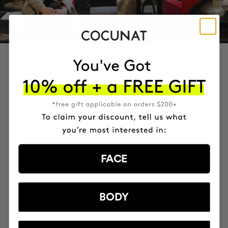
“Recuperó la visión. Y recuperó
su vida”
ELENA BARRAQUER | OPHTHALMOLOGIST
FACE
BODY