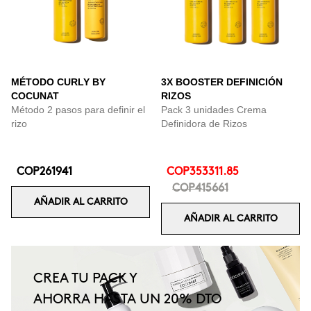
MÉTODO CURLY BY
3X BOOSTER DEFINICIÓN
COCUNAT
RIZOS
Método 2 pasos para definir el
Pack 3 unidades Crema
rizo
Definidora de Rizos
COP261941
COP353311.85
COP415661
AÑADIR AL CARRITO
AÑADIR AL CARRITO
CREA TU PACK Y
AHORRA HASTA UN 20% DTO