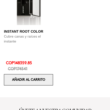
INSTANT ROOT COLOR
Cubre canas y raíces el
instante
COP148359.85
COP174541
AÑADIR AL CARRITO