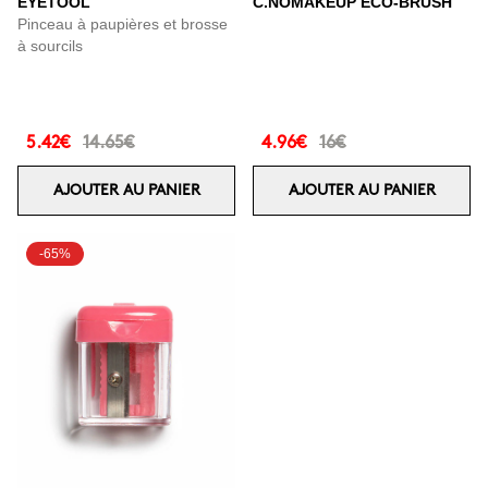
EYETOOL
C.NOMAKEUP ECO-BRUSH
Pinceau à paupières et brosse
à sourcils
5.42€
14.65€
4.96€
16€
AJOUTER AU PANIER
AJOUTER AU PANIER
-65%