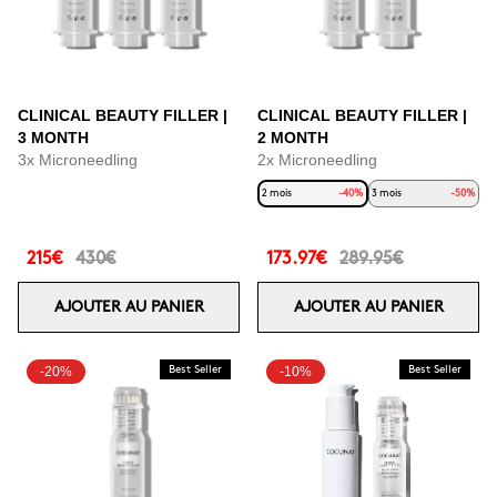
CLINICAL BEAUTY FILLER |
CLINICAL BEAUTY FILLER |
3 MONTH
2 MONTH
3x Microneedling
2x Microneedling
2 mois
-40%
3 mois
-50%
215€
430€
173.97€
289.95€
AJOUTER AU PANIER
AJOUTER AU PANIER
-20%
Best Seller
-10%
Best Seller