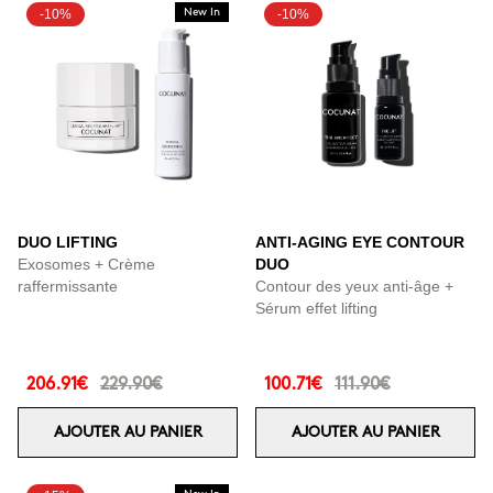
-10%
New In
-10%
DUO LIFTING
ANTI-AGING EYE CONTOUR
Exosomes + Crème
DUO
raffermissante
Contour des yeux anti-âge +
Sérum effet lifting
206.91€
229.90€
100.71€
111.90€
AJOUTER AU PANIER
AJOUTER AU PANIER