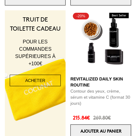
-20%
Best Seller
TRUIT DE
TOILETTE CADEAU
POUR LES
COMMANDES
SUPÉRIEURES À
+100€
REVITALIZED DAILY SKIN
ACHETER
ROUTINE
Contour des yeux, crème,
sérum et vitamine C (format 30
jours)
215.84€
269.80€
AJOUTER AU PANIER