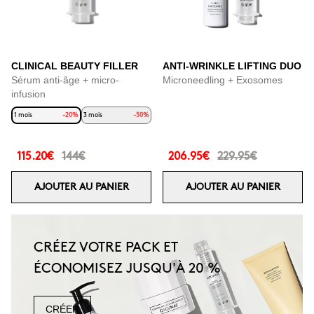
CLINICAL BEAUTY FILLER
ANTI-WRINKLE LIFTING DUO
Sérum anti-âge + micro-
Microneedling + Exosomes
infusion
1 mois
-20%
3 mois
-50%
115.20€
144€
206.95€
229.95€
AJOUTER AU PANIER
AJOUTER AU PANIER
CRÉEZ VOTRE PACK ET
ÉCONOMISEZ JUSQU'À 20 %
CRÉER