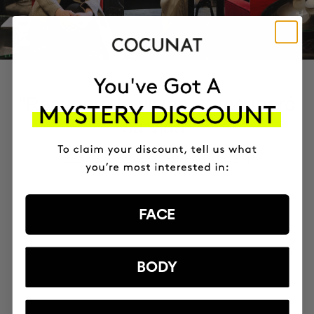
“Recuperó la visión. Y recuperó
su vida”
ELENA BARRAQUER | OPHTHALMOLOGIST
FACE
BODY