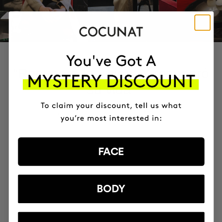
“Recuperó la visión. Y recuperó
su vida”
ELENA BARRAQUER | OPHTHALMOLOGIST
FACE
BODY