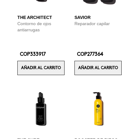
THE ARCHITECT
SAVIOR
Contorno de ojos
Reparador capilar
antiarrugas
COP333917
COP277364
AÑADIR AL CARRITO
AÑADIR AL CARRITO