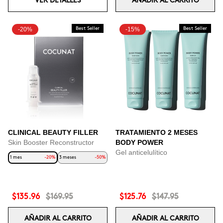
VER DETALLES
AÑADIR AL CARRITO
-20%
Best Seller
-15%
Best Seller
CLINICAL BEAUTY FILLER
TRATAMIENTO 2 MESES
Skin Booster Reconstructor
BODY POWER
Gel anticelulítico
1 mes
-20%
3 meses
-50%
$135.96
$169.95
$125.76
$147.95
AÑADIR AL CARRITO
AÑADIR AL CARRITO