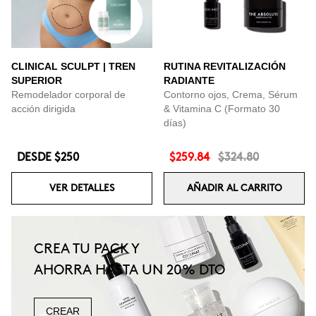
CLINICAL SCULPT | TREN
RUTINA REVITALIZACIÓN
SUPERIOR
RADIANTE
Remodelador corporal de
Contorno ojos, Crema, Sérum
acción dirigida
& Vitamina C (Formato 30
días)
DESDE
$250
$259.84
$324.80
VER DETALLES
AÑADIR AL CARRITO
CREA TU PACK Y
AHORRA HASTA UN 20% DTO
CREAR