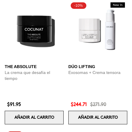
-10%
New In
THE ABSOLUTE
DÚO LIFTING
La crema que desafía el
Exosomas + Crema tensora
tiempo
$91.95
$244.71
$271.90
AÑADIR AL CARRITO
AÑADIR AL CARRITO