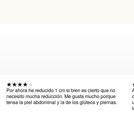
 he reducido 1 cm si bien es cierto que no
Al principio 
 mucha reducción. Me gusta mucho porque
cosas pero m
piel abdominal y la de los glúteos y piernas.
un poco engo
lo noto para 