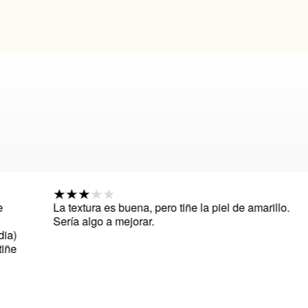
a textura es buena, pero tiñe la piel de amarillo.
Doy 
ería algo a mejorar.
produ
efect