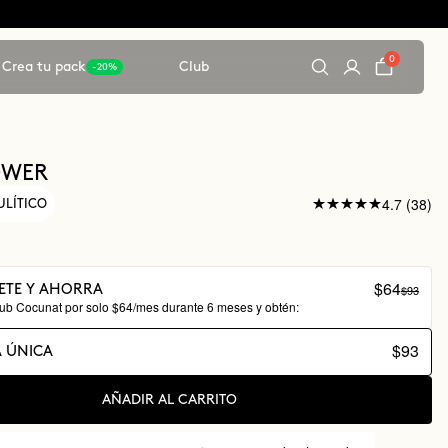
0
Crea tu pack
Club
-20%
OWER
4.7 (38)
ULÍTICO
$64
$93
ETE Y AHORRA
lub Cocunat por solo $64/mes durante 6 meses y obtén:
$93
 ÚNICA
AÑADIR AL CARRITO