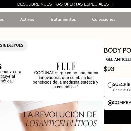
DESCUBRE NUESTRAS OFERTAS ESPECIALES →
es
Activos
Tratamientos
Colecciones
S & DESPUÉS
BODY P
GEL ANTICEL
$93
 nueva era
"COCUNAT surge como una marca
tituye al
innovadora, que combina los
mética."
beneficios de la medicina estética y
SUSCRÍB
la cosmética."
Únete al C
COMPRA