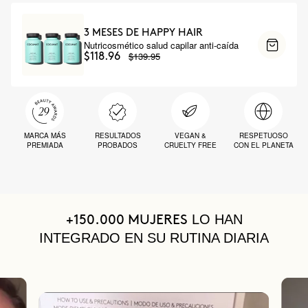
3 MESES DE HAPPY HAIR
Nutricosmético salud capilar anti-caída
$139.95
$118.96
MARCA MÁS
RESULTADOS
VEGAN &
RESPETUOSO
PREMIADA
PROBADOS
CRUELTY FREE
CON EL PLANETA
LO HAN
+150.000 MUJERES
INTEGRADO EN SU RUTINA DIARIA