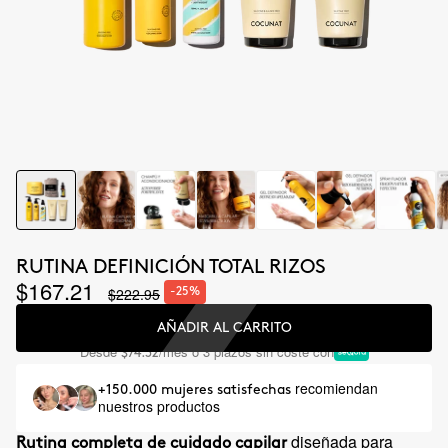
RUTINA DEFINICIÓN TOTAL RIZOS
$167.21
$222.95
-25%
AÑADIR AL CARRITO
Desde
/mes o 3 plazos sin coste con
$74.32
recomiendan
+150.000 mujeres satisfechas
nuestros productos
diseñada para
Rutina completa de cuidado capilar