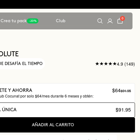
0
Crea tu pack
Club
-20%
OLUTE
4.9 (149)
E DESAFÍA EL TIEMPO
$64
$91.95
ETE Y AHORRA
lub Cocunat por solo $64/mes durante 6 meses y obtén:
$91.95
 ÚNICA
AÑADIR AL CARRITO