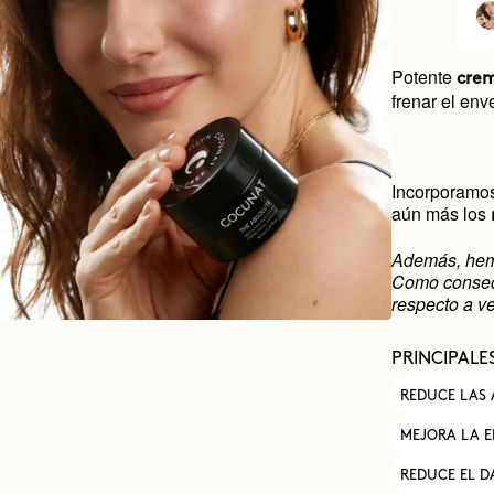
Potente
cre
frenar el env
Incorporamos 
aún más los
Además, hemo
Como consecu
respecto a ve
PRINCIPALE
REDUCE LAS
MEJORA LA E
REDUCE EL 