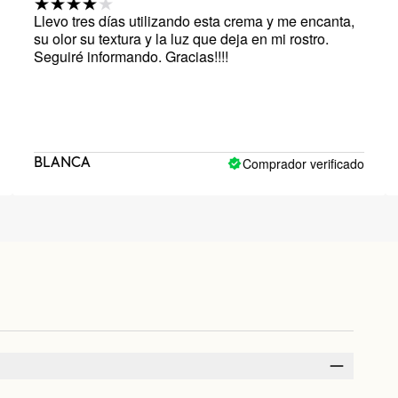
res días utilizando esta crema y me encanta,
Todas las 
 su textura y la luz que deja en mi rostro.
cara pegaj
 informando. Gracias!!!!
que le pong
algas. Pero
Comprador verificado
CA
Olga