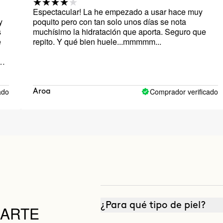
ectacular! La he empezado a usar hace muy
Llevo t
uito pero con tan solo unos días se nota
su olor
hísimo la hidratación que aporta. Seguro que
Seguiré
ito. Y qué bien huele...mmmmm...
Comprador verificado
oa
BLAN
¿Para qué tipo de piel?
DARTE