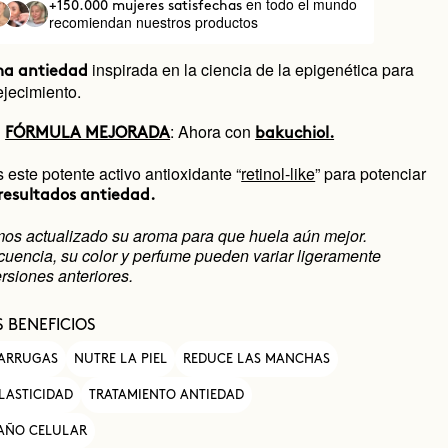
en todo el mundo
+150.000 mujeres satisfechas
recomiendan nuestros productos
inspirada en la ciencia de la epigenética para
ma antiedad
ejecimiento.
: Ahora con
FÓRMULA MEJORADA
bakuchiol.
este potente activo antioxidante “
retinol-like
” para potenciar
resultados antiedad.
s actualizado su aroma para que huela aún mejor.
encia, su color y perfume pueden variar ligeramente
rsiones anteriores.
S BENEFICIOS
 ARRUGAS
NUTRE LA PIEL
REDUCE LAS MANCHAS
LASTICIDAD
TRATAMIENTO ANTIEDAD
DAÑO CELULAR