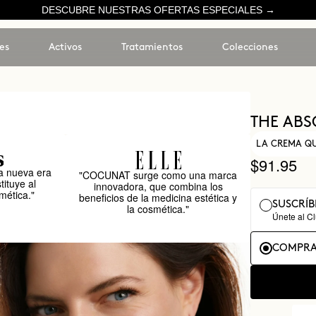
DESCUBRE NUESTRAS OFERTAS ESPECIALES →
es
Activos
Tratamientos
Colecciones
THE ABS
LA CREMA QU
$91.95
 nueva era
"COCUNAT surge como una marca
tituye al
innovadora, que combina los
mética."
beneficios de la medicina estética y
SUSCRÍB
la cosmética."
Únete al C
COMPRA