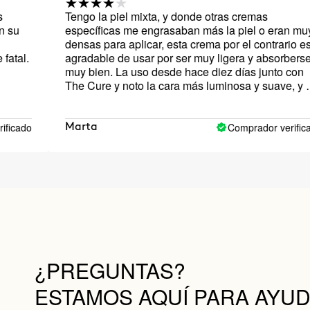
Tengo la piel mixta, y donde otras cremas
Esp
específicas me engrasaban más la piel o eran muy
poq
densas para aplicar, esta crema por el contrario es
muc
agradable de usar por ser muy ligera y absorberse
rep
muy bien. La uso desde hace diez días junto con
The Cure y noto la cara más luminosa y suave, y el
óvalo del rostro más definido. Es pronto para decir si
ayuda a mejorar las arrugas, pero por el momento
los resultados que veo, me gustan.
Comprador verificado
Marta
Ar
¿PREGUNTAS?
ESTAMOS AQUÍ PARA AYU