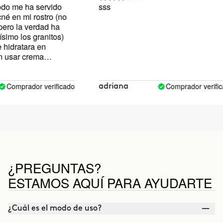
me ha servido
sss
en mi rostro (no
 la verdad ha
 los granitos)
ratara en
sar crema
echar bastantes
 indica en el
io un poco
mprador verificado
Comprador verificado
adriana
me ha cundido y
 lo que menos me
ACKAGING ! El
 con aceite, y
m de aceite, el
or todas partes!
reo que es algo
¿PREGUNTAS?
ar.
ESTAMOS AQUÍ PARA AYUDARTE
¿Cuál es el modo de uso?