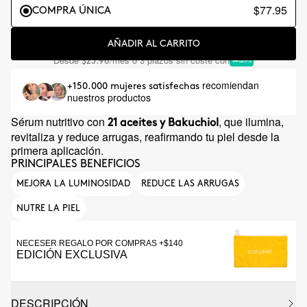
$77.95
COMPRA ÚNICA
AÑADIR AL CARRITO
Desde
/mes o 3 plazos sin coste con
$25.98
recomiendan
+150.000 mujeres satisfechas
nuestros productos
Sérum nutritivo con
, que ilumina,
21 aceites y Bakuchiol
revitaliza y reduce arrugas, reafirmando tu piel desde la
primera aplicación.
PRINCIPALES BENEFICIOS
MEJORA LA LUMINOSIDAD
REDUCE LAS ARRUGAS
NUTRE LA PIEL
NECESER REGALO POR COMPRAS +$140
EDICIÓN EXCLUSIVA
DESCRIPCIÓN