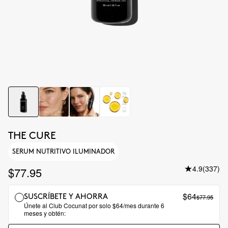
THE CURE
SERUM NUTRITIVO ILUMINADOR
4.9
(337)
$77.95
$64
$77.95
SUSCRÍBETE Y AHORRA
Únete al Club Cocunat por solo $64/mes durante 6
meses y obtén: