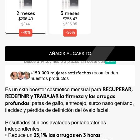
2 meses
3 meses
$206.40
$253.47
$344
$506.95
-40%
-50%
AÑADIR AL CARRITO
Desde
/mes o 3 plazos sin coste con
$114.67
recomiendan
+150.000 mujeres satisfechas
nuestros productos
Es un skin booster cosmético mensual para
RECUPERAR,
REDEFINIR y TRABAJAR la firmeza y las arrugas
: patas de gallo, entrecejo, surco naso geniano,
profundas
flacidez y pérdida de definición del óvalo facial.
Resultados clínicos avalados por laboratorios
independientes.
• Reduce un
25,1% las arrugas en 3 horas