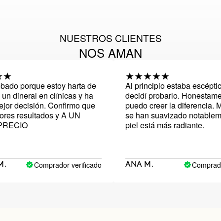
NUESTROS CLIENTES
NOS AMAN
porque estoy harta de
Al principio estaba escéptica, per
eral en clínicas y ha
decidí probarlo. Honestamente, n
ecisión. Confirmo que
puedo creer la diferencia. Mis ar
resultados y A UN
se han suavizado notablemente y
IO
piel está más radiante.
Comprador verificado
Comprador verif
ANA M.