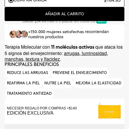
COMPRA ÚNICA
AÑADIR AL CARRITO
Desde
/mes o 3 plazos sin coste con
$54.98
recomiendan
+150.000 mujeres satisfechas
nuestros productos
Terapia Molecular con
que ataca los
11 moléculas activas
5 signos del envejecimiento:
arrugas, luminosidad,
manchas, textura y flacidez
.
PRINCIPALES BENEFICIOS
REDUCE LAS ARRUGAS
PREVIENE EL ENVEJECIMIENTO
REAFIRMA LA PIEL
NUTRE LA PIEL
MEJORA LA ELASTICIDAD
TRATAMIENTO ANTIEDAD
NECESER REGALO POR COMPRAS +$140
EDICIÓN EXCLUSIVA