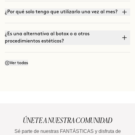
¿Por qué solo tengo que utilizarlo una vez al mes?
¿Es una alternativa al botox o a otros
procedimientos estéticos?
¿Me lo puedo aplicar solo en una zona de la cara?
Ver todas
¿En qué se diferencia de un sérum antiedad
convencional?
¿A partir de qué edad está recomendado?
ÚNETE A NUESTRA COMUNIDAD
Sé parte de nuestras FANTÁSTICAS y disfruta de