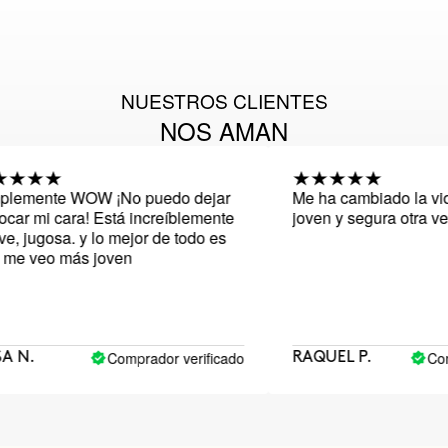
NUESTROS CLIENTES
NOS AMAN
emente WOW ¡No puedo dejar
Me ha cambiado la vida.
ar mi cara! Está increíblemente
joven y segura otra vez
 jugosa. y lo mejor de todo es
e veo más joven
Comprador verificado
Compr
 N.
RAQUEL P.