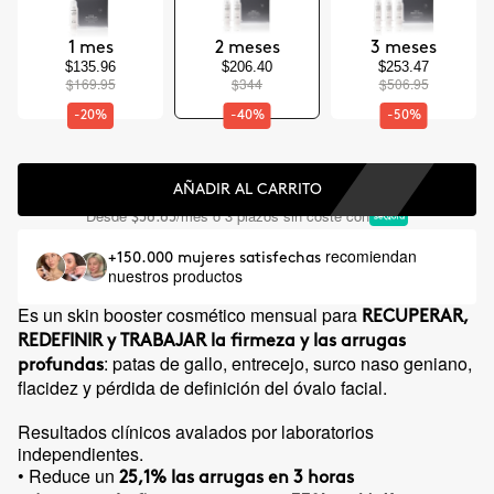
1 mes
2 meses
3 meses
$135.96
$206.40
$253.47
$169.95
$344
$506.95
-20%
-40%
-50%
AÑADIR AL CARRITO
Desde
/mes o 3 plazos sin coste con
$56.65
recomiendan
+150.000 mujeres satisfechas
nuestros productos
Es un skin booster cosmético mensual para
RECUPERAR,
REDEFINIR y TRABAJAR la firmeza y las arrugas
: patas de gallo, entrecejo, surco naso geniano,
profundas
flacidez y pérdida de definición del óvalo facial.
Resultados clínicos avalados por laboratorios
independientes.
• Reduce un
25,1% las arrugas en 3 horas