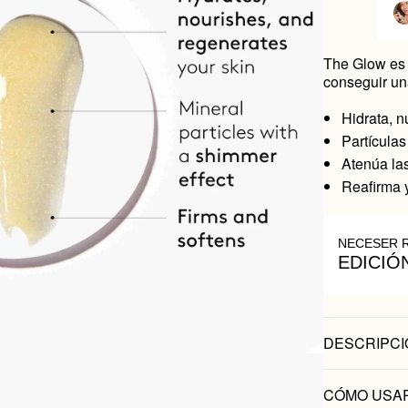
The Glow es 
conseguir una
Hidrata, n
Partículas
Atenúa las
Reafirma 
NECESER 
EDICIÓ
DESCRIPCI
CÓMO USA