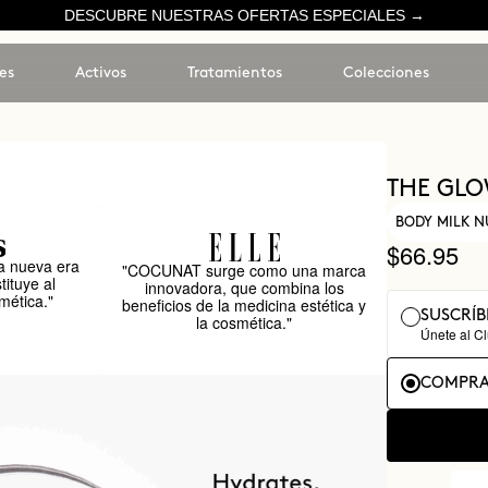
DESCUBRE NUESTRAS OFERTAS ESPECIALES →
es
Activos
Tratamientos
Colecciones
THE GL
BODY MILK N
$66.95
 nueva era
"COCUNAT surge como una marca
tituye al
innovadora, que combina los
mética."
beneficios de la medicina estética y
SUSCRÍB
la cosmética."
Únete al C
COMPRA