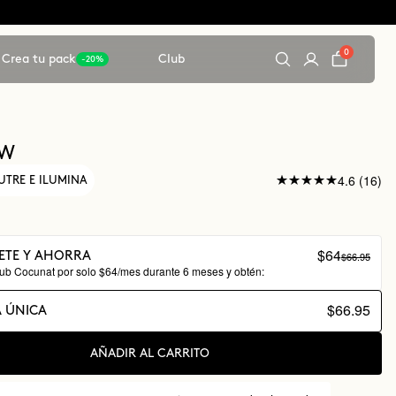
0
Crea tu pack
Club
-20%
OW
4.6 (16)
UTRE E ILUMINA
$64
$66.95
ETE Y AHORRA
lub Cocunat por solo $64/mes durante 6 meses y obtén:
$66.95
 ÚNICA
AÑADIR AL CARRITO