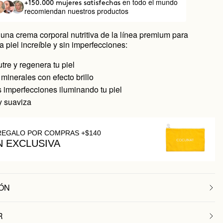
en todo el mundo
+150.000 mujeres satisfechas
recomiendan nuestros productos
una crema corporal nutritiva de la línea premium para
 piel increíble y sin imperfecciones:
utre y regenera tu piel
 minerales con efecto brillo
 imperfecciones iluminando tu piel
y suaviza
REGALO POR COMPRAS +$140
N EXCLUSIVA
ÓN
R