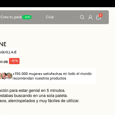
0
Crea tu pack
Club
-20%
ONE
AQUILLAJE
81.95
-81%
en todo el mundo
+150.000 mujeres satisfechas
recomiendan nuestros productos
ción para estar genial en 5 minutos.
estabas buscando en una sola paleta.
os, aterciopelados y muy fáciles de utilizar.
s