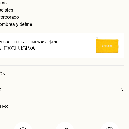
ters
aciales
corporado
sombrea y define
REGALO POR COMPRAS +$140
N EXCLUSIVA
ÓN
R
TES