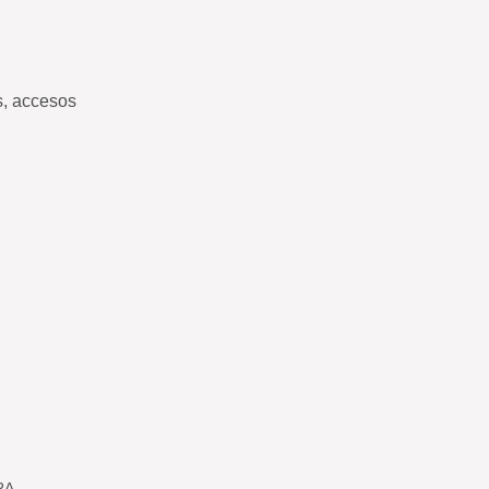
s, accesos
RA