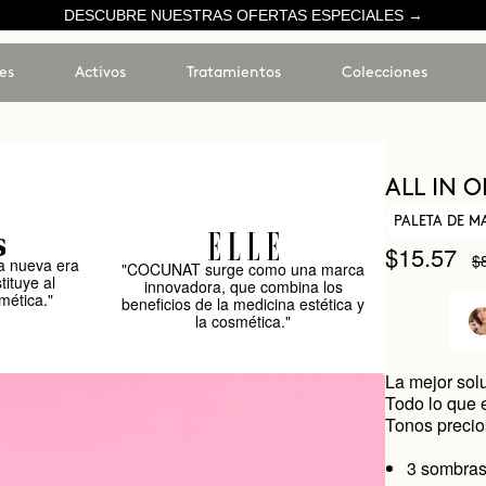
DESCUBRE NUESTRAS OFERTAS ESPECIALES →
es
Activos
Tratamientos
Colecciones
ALL IN 
PALETA DE M
$15.57
$
 nueva era
"COCUNAT surge como una marca
tituye al
innovadora, que combina los
mética."
beneficios de la medicina estética y
la cosmética."
La mejor solu
Todo lo que 
Tonos precios
3 sombra