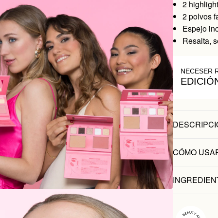
2 highligh
2 polvos f
Espejo in
Resalta, 
NECESER 
EDICIÓ
DESCRIPCI
CÓMO USA
INGREDIEN