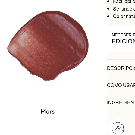
Fácil apli
Se funde c
Color natu
NECESER 
EDICIÓ
DESCRIPCI
CÓMO USA
INGREDIEN