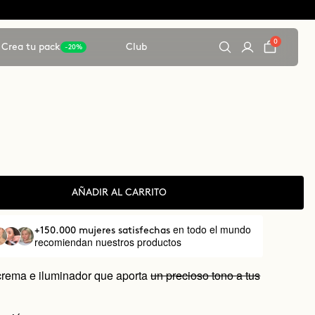
0
Crea tu pack
Club
-20%
AÑADIR AL CARRITO
en todo el mundo
+150.000 mujeres satisfechas
recomiendan nuestros productos
crema e iluminador que aporta
un precioso tono a tus