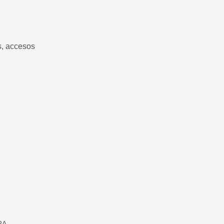
s, accesos
RA