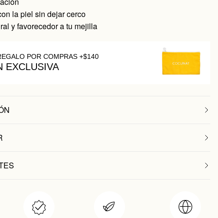
cación
on la piel sin dejar cerco
ral y favorecedor a tu mejilla
REGALO POR COMPRAS +$140
N EXCLUSIVA
ÓN
R
TES