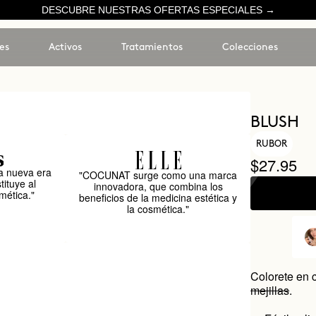
DESCUBRE NUESTRAS OFERTAS ESPECIALES →
es
Activos
Tratamientos
Colecciones
BLUSH
RUBOR
$27.95
 nueva era
"COCUNAT surge como una marca
tituye al
innovadora, que combina los
mética."
beneficios de la medicina estética y
la cosmética."
Colorete en 
mejillas
.