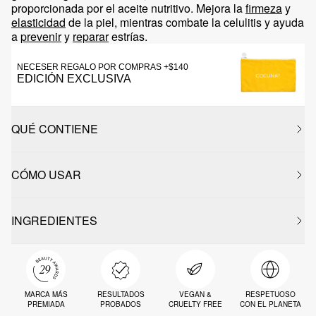
proporcionada por el aceite nutritivo. Mejora la
firmeza
y
elasticidad
de la piel, mientras combate la celulitis y ayuda
a
prevenir
y
reparar
estrías.
NECESER REGALO POR COMPRAS +$140
EDICIÓN EXCLUSIVA
QUÉ CONTIENE
CÓMO USAR
INGREDIENTES
MARCA MÁS
RESULTADOS
VEGAN &
RESPETUOSO
PREMIADA
PROBADOS
CRUELTY FREE
CON EL PLANETA