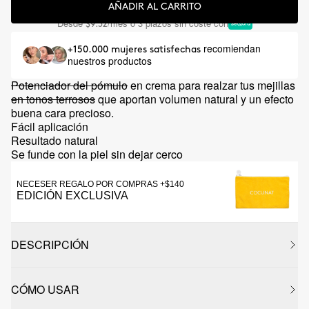
AÑADIR AL CARRITO
Desde
/mes o 3 plazos sin coste con
$9.32
recomiendan
+150.000 mujeres satisfechas
nuestros productos
Potenciador del pómulo
en crema para realzar tus mejillas
en tonos terrosos
que aportan volumen natural y un efecto
buena cara precioso.
Fácil aplicación
Resultado natural
Se funde con la piel sin dejar cerco
NECESER REGALO POR COMPRAS +$140
EDICIÓN EXCLUSIVA
DESCRIPCIÓN
CÓMO USAR