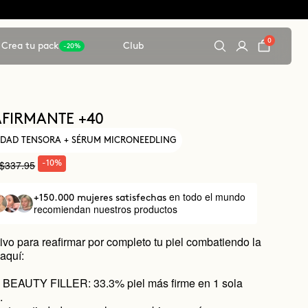
0
Crea tu pack
Club
-20%
FIRMANTE +40
EDAD TENSORA + SÉRUM MICRONEEDLING
$337.95
-10%
en todo el mundo
+150.000 mujeres satisfechas
recomiendan nuestros productos
tivo para reafirmar por completo tu piel combatiendo la
 aquí:
BEAUTY FILLER: 33.3% piel más firme en 1 sola
.