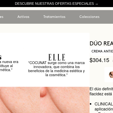
DESCUBRE NUESTRAS OFERTAS ESPECIALES →
es
Activos
Tratamientos
Colecciones
DÚO REA
CREMA ANTI
$304.15
 nueva era
"COCUNAT surge como una marca
tituye al
innovadora, que combina los
mética."
beneficios de la medicina estética y
la cosmética."
El dúo defini
flacidez está
CLINICAL 
aplicación