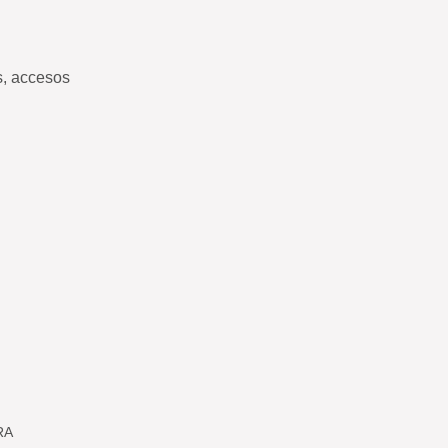
s, accesos
RA