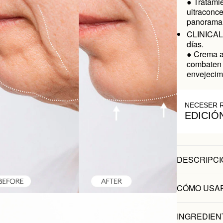
● Tratami
ultraconce
panorama 
CLINICAL
días.
● Crema a
combaten 
envejecimi
NECESER 
EDICIÓ
DESCRIPCI
CÓMO USA
INGREDIEN