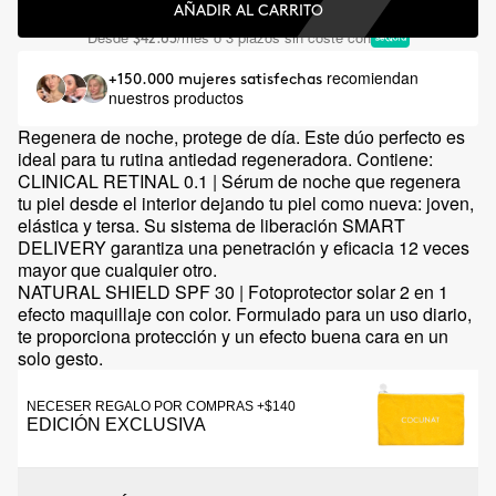
AÑADIR AL CARRITO
Desde
/mes o 3 plazos sin coste con
$42.63
recomiendan
+150.000 mujeres satisfechas
nuestros productos
Regenera de noche, protege de día. Este dúo perfecto es
ideal para tu rutina antiedad regeneradora. Contiene:
CLINICAL RETINAL 0.1 | Sérum de noche que regenera
tu piel desde el interior dejando tu piel como nueva: joven,
elástica y tersa. Su sistema de liberación SMART
DELIVERY garantiza una penetración y eficacia 12 veces
mayor que cualquier otro.
NATURAL SHIELD SPF 30 | Fotoprotector solar 2 en 1
efecto maquillaje con color. Formulado para un uso diario,
te proporciona protección y un efecto buena cara en un
solo gesto.
NECESER REGALO POR COMPRAS +$140
EDICIÓN EXCLUSIVA