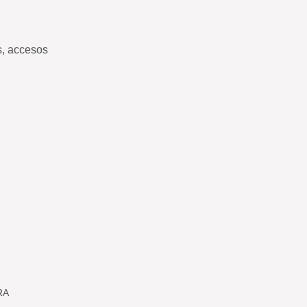
s, accesos
RA