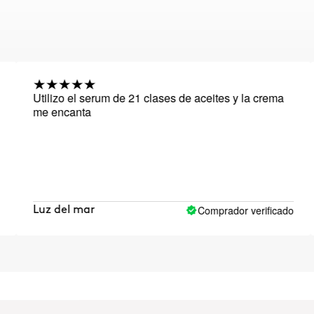
Utilizo el serum de 21 clases de aceites y la crema
C
me encanta
d
e
p
c
m
Comprador verificado
Luz del mar
D