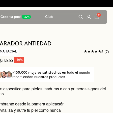
0
Crea tu pack
Club
-20%
PARADOR ANTIEDAD
5 (7)
MA FACIAL
$169.90
-10%
en todo el mundo
+150.000 mujeres satisfechas
recomiendan nuestros productos
 específico para pieles maduras o con primeros signos del
to.
umbrante desde la primera aplicación
evitaliza y nutre tu piel como nunca