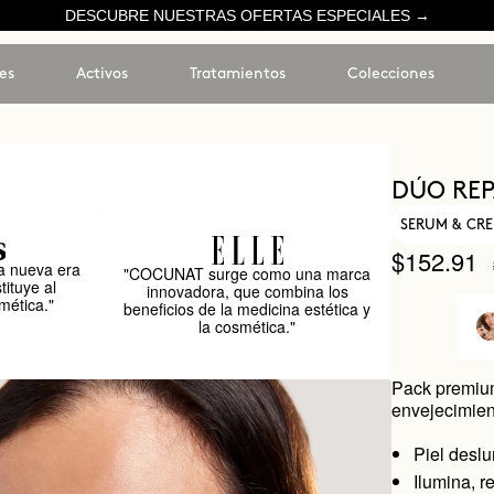
DESCUBRE NUESTRAS OFERTAS ESPECIALES →
es
Activos
Tratamientos
Colecciones
DÚO RE
SERUM & CRE
$152.91
 nueva era
"COCUNAT surge como una marca
tituye al
innovadora, que combina los
mética."
beneficios de la medicina estética y
la cosmética."
Pack premium
envejecimien
Piel desl
Ilumina, r