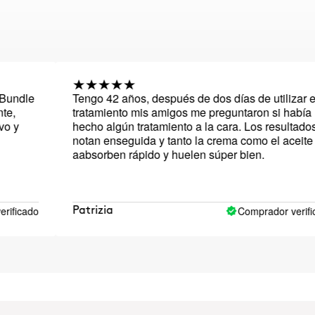
dle
Tengo 42 años, después de dos días de utilizar este
tratamiento mis amigos me preguntaron si había
hecho algún tratamiento a la cara. Los resultados se
notan enseguida y tanto la crema como el aceite se
aabsorben rápido y huelen súper bien.
cado
Comprador verificado
Patrizia